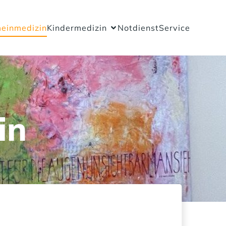
einmedizin
Kindermedizin
Notdienst
Service
in