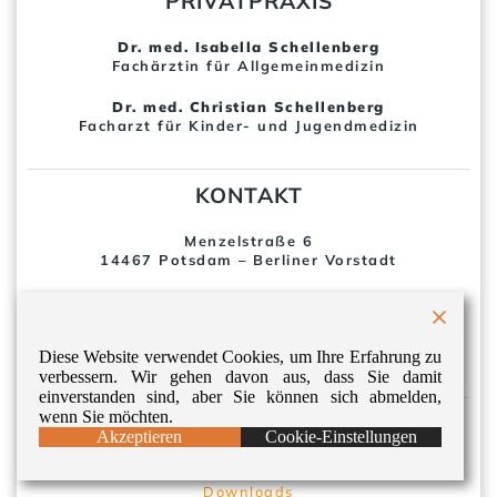
PRIVATPRAXIS
Dr. med. Isabella Schellenberg
Fachärztin für Allgemeinmedizin
Dr. med. Christian Schellenberg
Facharzt für Kinder- und Jugendmedizin
KONTAKT
Menzelstraße 6
14467 Potsdam – Berliner Vorstadt
Tel. 0331 – 20 10 800 (Allgemeinmedizin)
Tel. 0331 – 200 66 77 (Kindermedizin)
Fax 0331 – 20 10 303
mail@praxis-schellenberg.de
Diese Website verwendet Cookies, um Ihre Erfahrung zu
verbessern. Wir gehen davon aus, dass Sie damit
einverstanden sind, aber Sie können sich abmelden,
wenn Sie möchten.
SERVICE
Akzeptieren
Cookie-Einstellungen
Datenschutz
Downloads