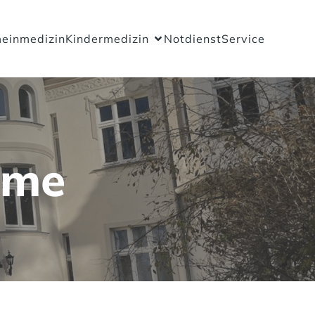
einmedizin
Kindermedizin
Notdienst
Service
hme