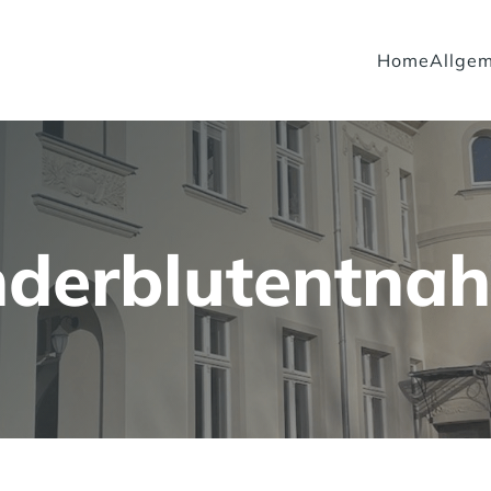
Home
Allgem
nderblutentna